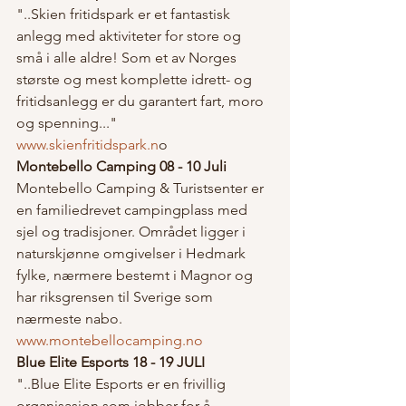
"..Skien fritidspark er et fantastisk 
anlegg med aktiviteter for store og 
små i alle aldre! Som et av Norges 
største og mest komplette idrett- og 
fritidsanlegg er du garantert fart, moro 
og spenning..."  
www.skienfritidspark.n
o
Montebello Camping 08 - 10 Juli
Montebello Camping & Turistsenter er 
en familiedrevet campingplass med 
sjel og tradisjoner. Området ligger i 
naturskjønne omgivelser i Hedmark 
fylke, nærmere bestemt i Magnor og 
har riksgrensen til Sverige som 
nærmeste nabo.  
www.montebellocamping.no
Blue Elite Esports 18 - 19 JULI
"..Blue Elite Esports er en frivillig 
organisasjon som jobber for å 