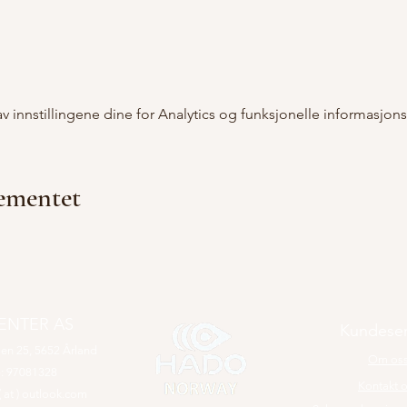
innstillingene dine for Analytics og funksjonelle informasjons
gementet
SENTER AS
Kundeser
ge
n 25, 5
652 Årland
Om o
s
: 97081328
Konta
kt 
 at )
outlook.com