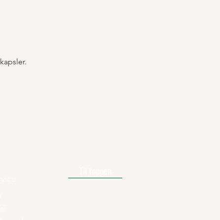
kapsler.
Til toppen
vice
s
o
ss