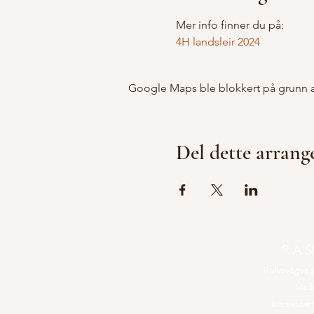
Mer info finner du på:
4H landsleir 2024
Google Maps ble blokkert på grunn av 
Del dette arran
R.A.
Rolvsvågve
Mob
R.a.senter (