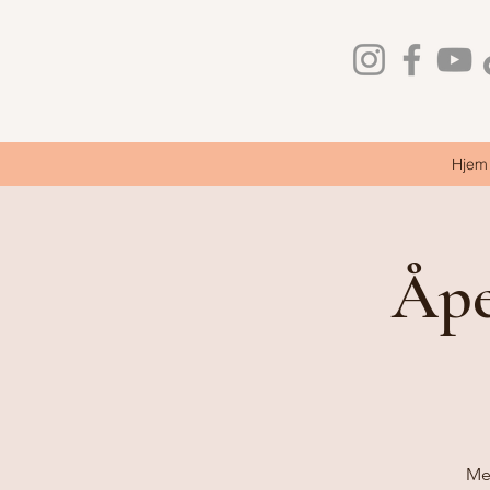
Hjem
Åpe
Me 