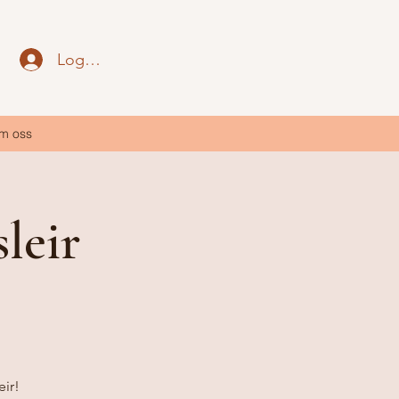
Logg inn
m oss
leir
eir!