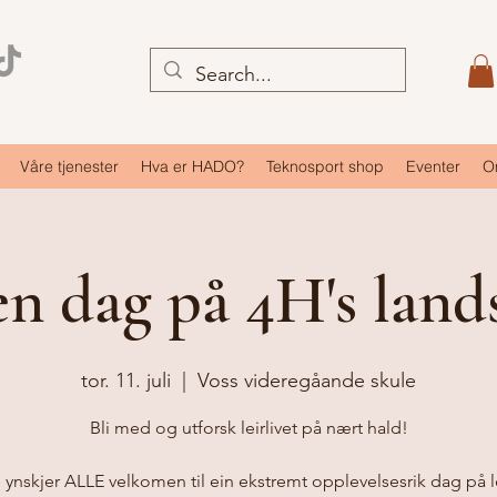
Våre tjenester
Hva er HADO?
Teknosport shop
Eventer
O
n dag på 4H's lands
tor. 11. juli
  |  
Voss videregåande skule
Bli med og utforsk leirlivet på nært hald!
ynskjer ALLE velkomen til ein ekstremt opplevelsesrik dag på l