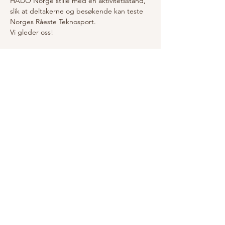
HADO Norge stille med en aktivitetsstand, 
slik at deltakerne og besøkende kan teste 
Norges Råeste Teknosport. 
Vi gleder oss!
Del dette arrangementet
R.A.SENTER AS
Kundeservice
Rolvsvågvege
n 25, 5
652
Om o
ss
Årland
Konta
kt o
ss
Mob:
97081328
Salgs og
R.a.senter ( at
leveringsbetingelser
)
outlook.com
org.nr:
928 062 929
Private policy