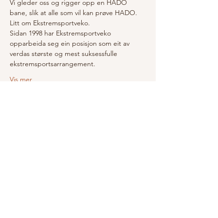
Vi gleder oss og rigger opp en HADO 
bane, slik at alle som vil kan prøve HADO.
Litt om Ekstremsportveko.
Sidan 1998 har Ekstremsportveko 
opparbeida seg ein posisjon som eit av 
verdas største og mest suksessfulle 
ekstremsportsarrangement. 
Vis mer
Del dette arrangementet
R.A.SENTER AS
Kundeservice
Rolvsvågvege
n 25, 5
652
Om o
ss
Årland
Konta
kt o
ss
Mob:
97081328