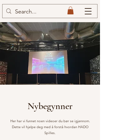
Nybegynner
Her har vi funnet noen videoer du bør se igjennom.
Dette vil hjelpe deg med å forstå hvordan HADO
Spilles.