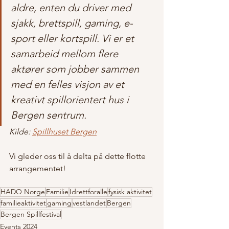
aldre, enten du driver med 
sjakk, brettspill, gaming, e-
sport eller kortspill. Vi er et 
samarbeid mellom flere 
aktører som jobber sammen 
med en felles visjon av et 
kreativt spillorientert hus i 
Bergen sentrum.
Kilde: 
Spillhuset Bergen
Vi gleder oss til å delta på dette flotte 
arrangementet!
HADO Norge
Familie
Idrettforalle
fysisk aktivitet
familieaktivitet
gaming
vestlandet
Bergen
Bergen Spillfestival
Events 2024