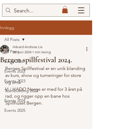
Innlegg
All Posts
Håvard Andreas Lia
All Posts
30. juni 2024
1 min lesing
Bergen spillfestival 2024.
Event 2026
Bergen Spillfestival er en unik blanding 
Events 2022
av kurs, show og turneringer for store 
Events 2023
og små.
Vi i HADO Norge er med for 3 året på 
Teambuilding 2023
rad, og rigger opp en bane hos 
Events 2024
Spillhuset Bergen.
Events 2025