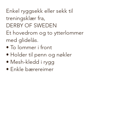
Enkel ryggsekk eller sekk til
treningsklær fra,
DERBY OF SWEDEN
Et hovedrom og to ytterlommer
med glidelås.
• To lommer i front
• Holder til penn og nøkler
• Mesh-kledd i rygg
• Enkle bærereimer
Produktinformasjon
Materiale: 600d Polyester
Mål: 27x11x38 cm