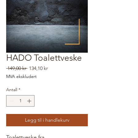
HADO Toalettveske
Vanlig
Salgspris
 149,00 kr 
134,10 kr
pris
MVA ekskludert
Antall
*
Legg til i handlekurv
Toalettveske fra