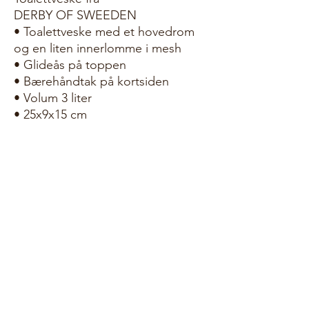
DERBY OF SWEEDEN
• Toalettveske med et hovedrom
og en liten innerlomme i mesh
• Glideås på toppen
• Bærehåndtak på kortsiden
• Volum 3 liter
• 25x9x15 cm
Produktinformasjon
Materiale: 300D Polyester / TPE Backing
PU coated Polyester
SBS Glidelås
Mål: 25x9x15 cm